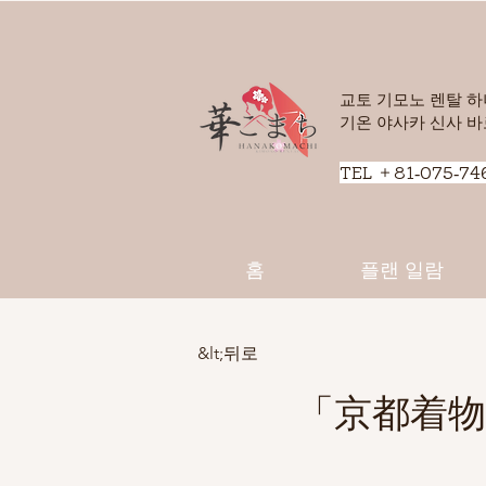
교토 기모노 렌탈 
​기온 야사카 신사 바
​TEL ＋81-075-74
홈
플랜 일람
&lt;뒤로
「京都着物