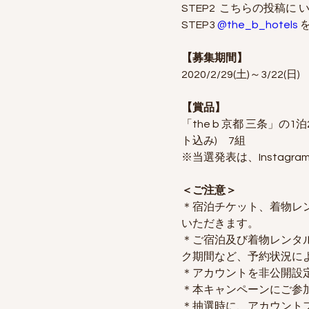
STEP2  こちらの投稿に
STEP3
@the_b_hotels
【募集期間】
2020/2/29(土)～3/22(日) 
【賞品】
「the b 京都 三条」
ト込み)　7組
※当選発表は、Instagra
＜ご注意＞
＊宿泊チケット、着物レ
いただきます。
＊ご宿泊及び着物レンタルは
ク期間など、予約状況に
＊アカウントを非公開設
＊本キャンペーンにご参
＊抽選時に、アカウント