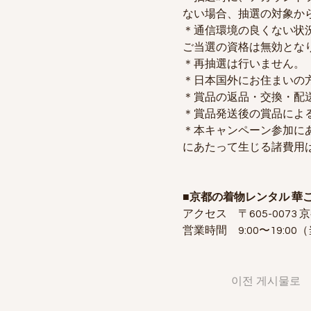
ない場合、抽選の対象か
＊通信環境の良くない状
ご当選の資格は無効とな
＊再抽選は行いません。
＊日本国外にお住まいの
＊賞品の返品・交換・配
＊賞品発送後の賞品によ
＊本キャンペーン参加に
にあたって生じる諸費用
■京都の着物レンタル 華
アクセス　〒605-0073
営業時間　9:00〜19:00
이전 게시물로