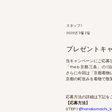
スタッフ1
2020년 3월 2일
プレゼントキ
当キャンペーンにご応募
「the b 京都 三条」
さらに今回は「京都着物
京都の町並みを着物で散
応募方法の詳細は下記をご
【応募方法】
STEP1
@hanakomachi_k