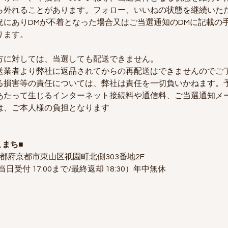
ら外れることがあります。フォロー、いいねの状態を継続いた
況にありDMが不着となった場合又はご当選通知のDMに記載の
ります。
方に対しては、当選しても配送できません。
送業者より弊社に返品されてからの再配送はできませんのでご
る損害等の責任については、弊社は責任を一切負いかねます。
あたって生じるインターネット接続料や通信料、ご当選通知メ
は、ご本人様の負担となります
こまち■
 京都府京都市東山区祇園町北側303番地2F
（当日受付 17:00まで/最終返却 18:30）年中無休