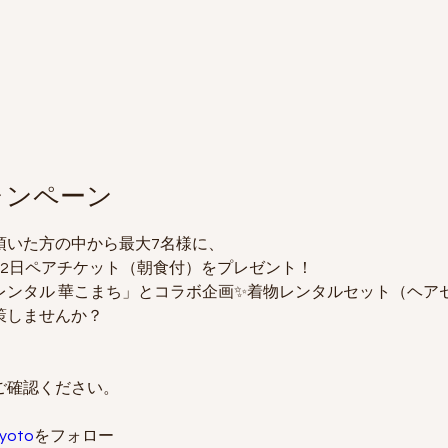
ャンペーン
頂いた方の中から最大7名様に、
 の1泊2日ペアチケット（朝食付）をプレゼント！
レンタル 華こまち」とコラボ企画✨着物レンタルセット（ヘア
策しませんか？
確認ください。 
yoto
をフォロー