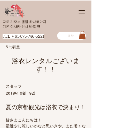
교토 기모노 렌탈 하나코마치
​기온 야사카 신사 바로 옆
예약
​TEL ＋81-075-746-5221
&lt;뒤로
浴衣レンタルございま
す！！
スタッフ
2019년 6월 19일
夏の京都観光は浴衣で決まり！
皆さまこんにちは！
最近少し涼しいかなと思いきや、また暑くな