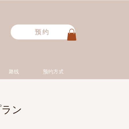
预约
路线
预约方式
プラン