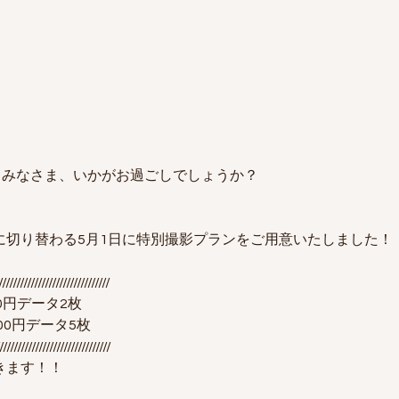
！みなさま、いかがお過ごしでしょうか？
に切り替わる5月1日に特別撮影プランをご用意いたしました！
///////////////////////////////
0円データ2枚
00円データ5枚　
////////////////////////////////
きます！！