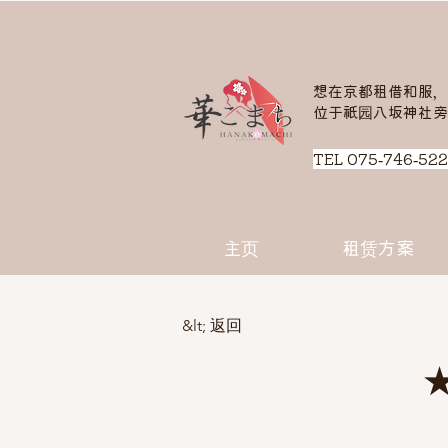
想在京都租借和服，
​位于祇园八坂神社
​TEL 075-746-522
主页
租赁方案
&lt; 返回