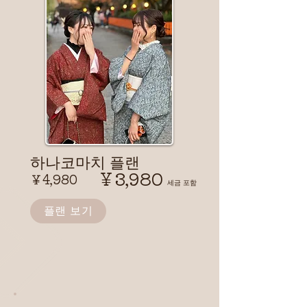
​하나코마치 플랜
￥3,980
￥4,980
​세금 포함
플랜 보기