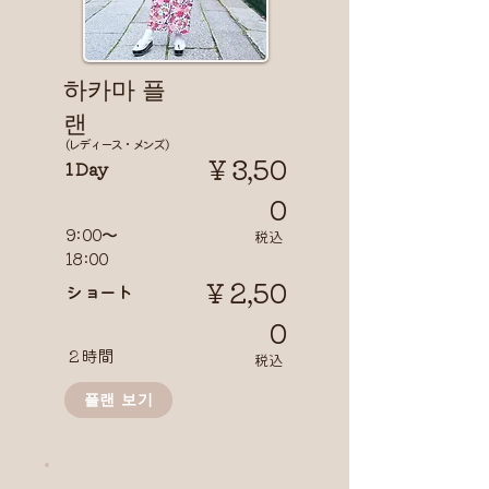
​하카마 플
랜
( レディース・メンズ )
￥3,50
1 Day
0
9:00〜
​税込
18:00
￥2,50
​ショート
0
２時間
​税込
플랜 보기