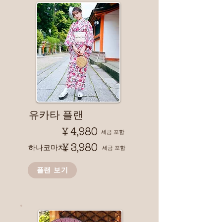
​유카타 플랜
￥4,980
​세금 포함
￥3,980
하나코마치
​세금 포함
플랜 보기