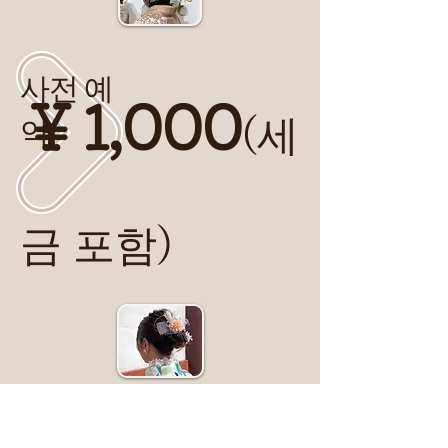
​사전 예
￥1,00
0
(세
약
금 포함
)
레이스 조리 / 착용 소품 무제한 / 포멀 오비