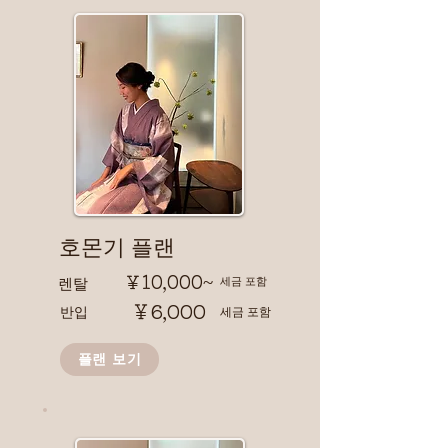
​호몬기 플랜
￥10,000~
​렌탈
​세금 포함
￥6,000
반입
​세금 포함
플랜 보기