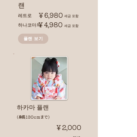
랜
￥6,980
레트로
​세금 포함
￥4,980
하나코마치
​세금 포함
플랜 보기
​하카마 플랜
( 身長 1 3 0ｃｍ まで )
￥2,000