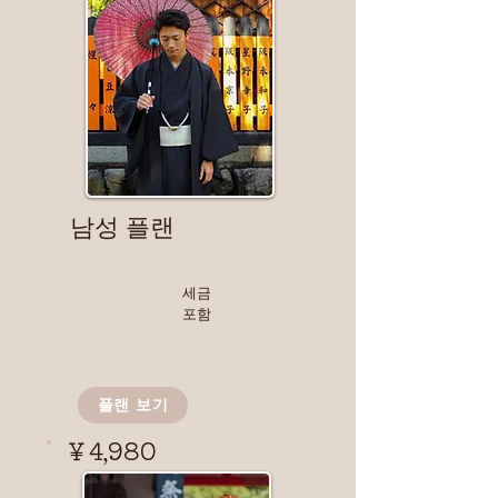
​남성 플랜
​세금
포함
플랜 보기
￥4,980