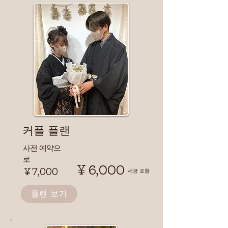
커플 플랜
​사전 예약으
로
￥6,000
￥7,000
​세금 포함
플랜 보기