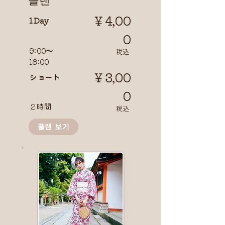
￥4,00
1 Day
0
9:00〜
​税込
18:00
￥3,00
​ショート
0
２時間
​税込
플랜 보기