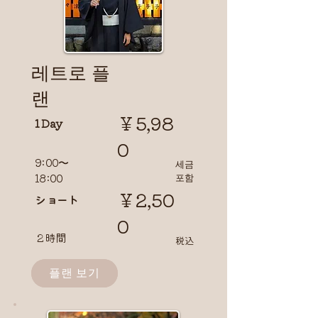
​레트로 플
랜
￥5,98
1 Day
0
9:00〜
​세금
18:00
포함
￥2,50
​ショート
0
２時間
​税込
플랜 보기
플랜 보기