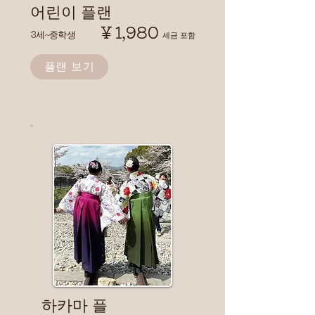
​어린이 플랜
￥1,980
3세~중학생
​세금 포함
플랜 보기
​하카마 플