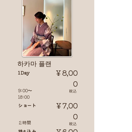
​하카마 플랜
￥8,00
1 Day
0
9:00〜
​税込
18:00
￥7,00
​ショート
0
２時間
​税込
￥6,00
持ち込み