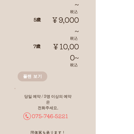
~
​税込
￥9,000
5歳
~
​税込
￥10,00
7歳
0~
​税込
플랜 보기
당일 예약 / 3명 이상의 예약
은
전화주세요.
075-746-5221
団体客も承ります！