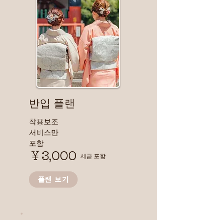
​반입 플랜
착용보조
서비스만
포함
￥3,000
​세금 포함
플랜 보기